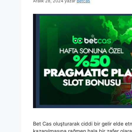
Aralık 28, 2024
yazar
Betcas
Bet Cas oluşturarak ciddi bir gelir elde e
kazanılmasına rağmen hala bir zafer olarak