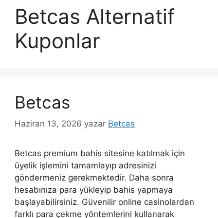
Betcas Alternatif
Kuponlar
Betcas
Haziran 13, 2026
yazar
Betcas
Betcas premium bahis sitesine katılmak için
üyelik işlemini tamamlayıp adresinizi
göndermeniz gerekmektedir. Daha sonra
hesabınıza para yükleyip bahis yapmaya
başlayabilirsiniz. Güvenilir online casinolardan
farklı para çekme yöntemlerini kullanarak