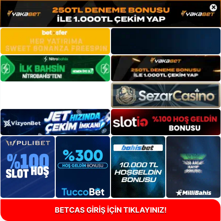
×
BETCAS GİRİŞ İÇİN TIKLAYINIZ!